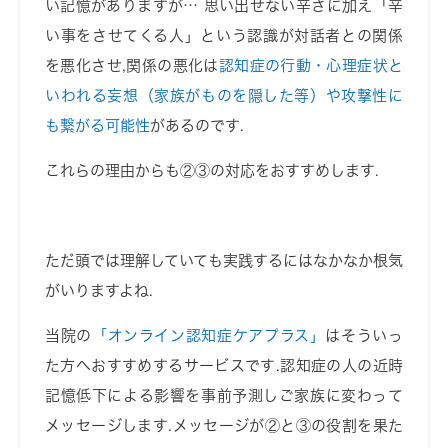
い記憶がありますが
…
思い出せない辛さに加え「辛
い事をさせてくる人」という認識が対話者との関係
を悪化させ
,
関係の悪化は
認知症の行動・心理症状と
いわれる妄想（家族がものを隠した等）や攻撃性に
も繋がる可能性
があるのです
.
これらの理由からも②③の対応をおすすめします
.
ただ頭では理解していても実践するにはなかなか根気
がいりますよね
.
当院の
「オンライン認知症ケアプラス」
はそういっ
た方へおすすめするサービスです
.
認知症の人の近時
記憶低下による影響を事前予測しご家族に変わって
メッセージします
.
メッセージが②と③の役割を果た