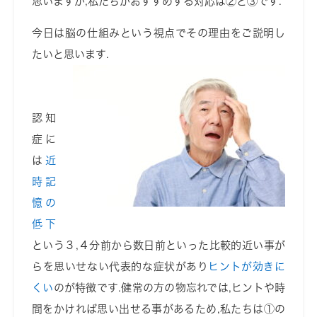
思いますが
,
私たちがおすすめする対応は②と③です
.
今日は脳の仕組みという視点でその理由をご説明し
たいと思います
.
認知
症に
は
近
時記
憶の
低下
という３
,
４分前から数日前といった比較的近い事が
らを思いせない代表的な症状があり
ヒントが効きに
くい
のが特徴です
.
健常の方の物忘れでは
,
ヒントや時
間をかければ思い出せる事があるため
,
私たちは①の