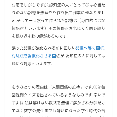
対応をしがちですが
,
認知症の人にとって①は心当た
りのない記憶を無理やり作り出す作業に他なりませ
ん
.
そして一旦誤って作られた記憶は（専門的には記
憶錯誤といいます）その後修正されにくく同じ誤り
を繰り返す脳の癖があるのです
.
誤った記憶が強化される前に正しい
記憶へ導く
②,
対処法を習慣化させる
③が
,
認知症の人に対しては
適切な対応といえます
.
もうひとつの理由は「人間関係の維持」です
.
①は毎
回難問クイズを出されているようなものです
.
辛いで
すよね
.
私は解けない数式を無理に解かされ数学だけ
でなく数学の先生までも嫌いになった学生時代の苦