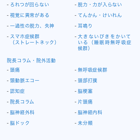
ろれつが回らない
脱力・力が入らない
視覚に異常がある
てんかん・けいれん
一過性の脱力、失神
耳鳴り
スマホ症候群
大きないびきをかいて
（ストレートネック）
いる（睡眠時無呼吸症
候群）
院長コラム・院外活動
頭痛
無呼吸症候群
頸動脈エコー
頭部打撲
認知症
脳梗塞
院長コラム
片頭痛
脳神経外科
脳神経内科
脳ドック
未分類