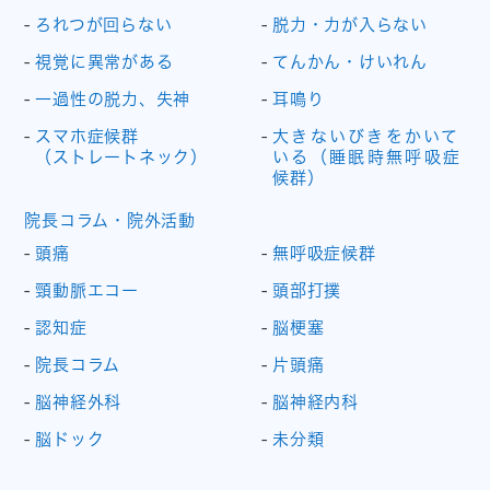
ろれつが回らない
脱力・力が入らない
視覚に異常がある
てんかん・けいれん
一過性の脱力、失神
耳鳴り
スマホ症候群
大きないびきをかいて
（ストレートネック）
いる（睡眠時無呼吸症
候群）
院長コラム・院外活動
頭痛
無呼吸症候群
頸動脈エコー
頭部打撲
認知症
脳梗塞
院長コラム
片頭痛
脳神経外科
脳神経内科
脳ドック
未分類