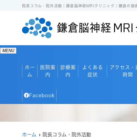
院長コラム・院外活動｜鎌倉脳神経MRIクリニック｜鎌倉の頭
MENU
ホー
医院案
診療案
よくある
アクセス・
ム
内
内
症状
時間
Facebook
ホーム
院長コラム・院外活動