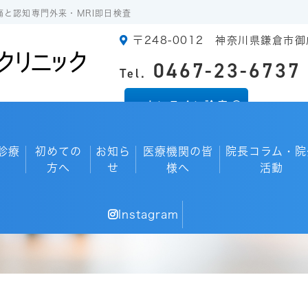
痛と認知専門外来・MRI即日検査
〒248-0012 神奈川県鎌倉市御
0467-23-6737
Tel.
オンライン診療
診療
初めての
お知ら
医療機関の皆
院長コラム・院
方へ
せ
様へ
活動
院長コラム・院外活動
Instagram