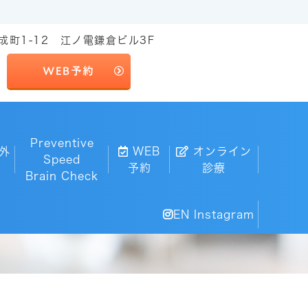
成町1-12 江ノ電鎌倉ビル3F
WEB予約
Preventive
外
WEB
オンライン
Speed
予約
診療
Brain Check
EN Instagram