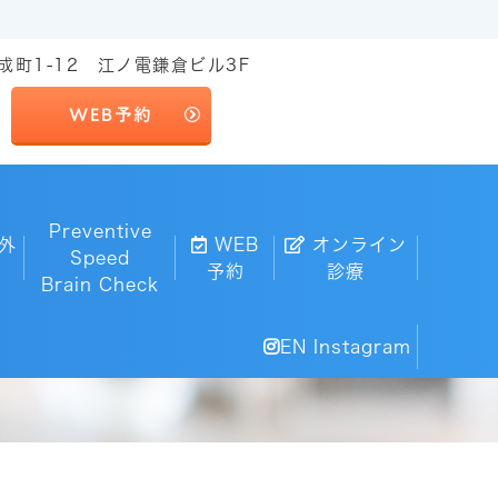
成町1-12 江ノ電鎌倉ビル3F
WEB予約
Preventive
外
WEB
オンライン
Speed
予約
診療
Brain Check
EN Instagram