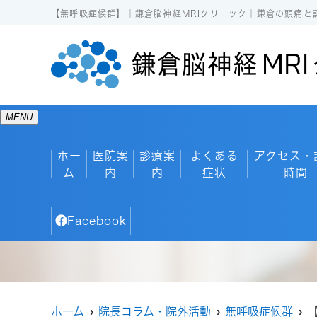
【無呼吸症候群】｜鎌倉脳神経MRIクリニック｜鎌倉の頭痛と
MENU
ホー
医院案
診療案
よくある
アクセス・
ム
内
内
症状
時間
Facebook
ホーム
院長コラム・院外活動
無呼吸症候群