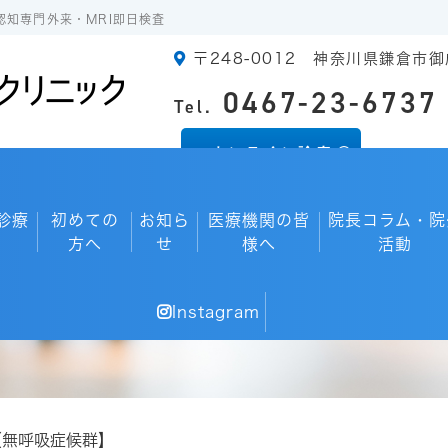
認知専門外来・MRI即日検査
〒248-0012 神奈川県鎌倉市御
0467-23-6737
Tel.
オンライン診療
診療
初めての
お知ら
医療機関の皆
院長コラム・院
方へ
せ
様へ
活動
院長コラム・院外活動
Instagram
【無呼吸症候群】