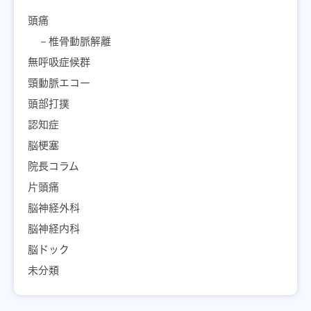
頭痛
椎骨動脈解離
無呼吸症候群
頸動脈エコー
頭部打撲
認知症
脳梗塞
院長コラム
片頭痛
脳神経外科
脳神経内科
脳ドック
未分類