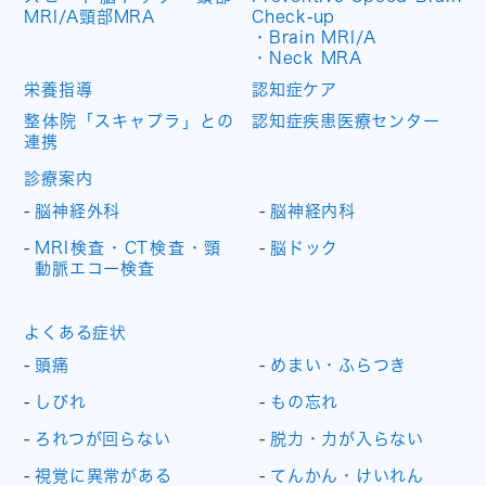
MRI/A頸部MRA
Check-up
・Brain MRI/A
・Neck MRA
栄養指導
認知症ケア
整体院「スキャプラ」との
認知症疾患医療センター
連携
診療案内
脳神経外科
脳神経内科
MRI検査・CT検査・頸
脳ドック
動脈エコー検査
よくある症状
頭痛
めまい・ふらつき
しびれ
もの忘れ
ろれつが回らない
脱力・力が入らない
視覚に異常がある
てんかん・けいれん