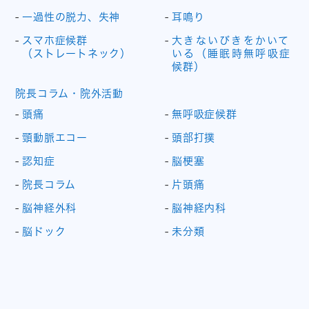
一過性の脱力、失神
耳鳴り
スマホ症候群
大きないびきをかいて
（ストレートネック）
いる（睡眠時無呼吸症
候群）
院長コラム・院外活動
頭痛
無呼吸症候群
頸動脈エコー
頭部打撲
認知症
脳梗塞
院長コラム
片頭痛
脳神経外科
脳神経内科
脳ドック
未分類