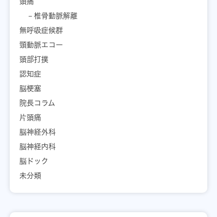
頭痛
椎骨動脈解離
無呼吸症候群
頸動脈エコー
頭部打撲
認知症
脳梗塞
院長コラム
片頭痛
脳神経外科
脳神経内科
脳ドック
未分類