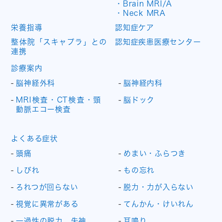
・Brain MRI/A
・Neck MRA
栄養指導
認知症ケア
整体院「スキャプラ」との
認知症疾患医療センター
連携
診療案内
脳神経外科
脳神経内科
MRI検査・CT検査・頸
脳ドック
動脈エコー検査
よくある症状
頭痛
めまい・ふらつき
しびれ
もの忘れ
ろれつが回らない
脱力・力が入らない
視覚に異常がある
てんかん・けいれん
一過性の脱力、失神
耳鳴り