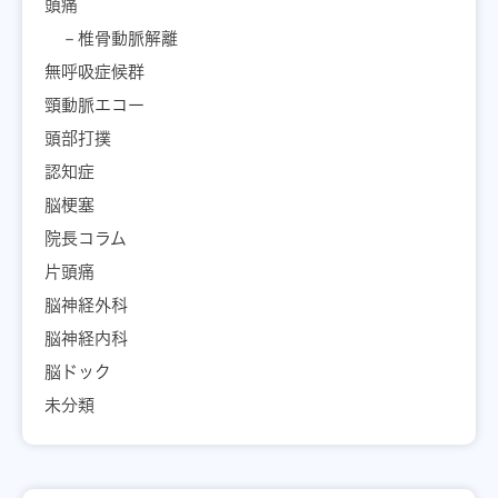
頭痛
椎骨動脈解離
無呼吸症候群
頸動脈エコー
頭部打撲
認知症
脳梗塞
院長コラム
片頭痛
脳神経外科
脳神経内科
脳ドック
未分類