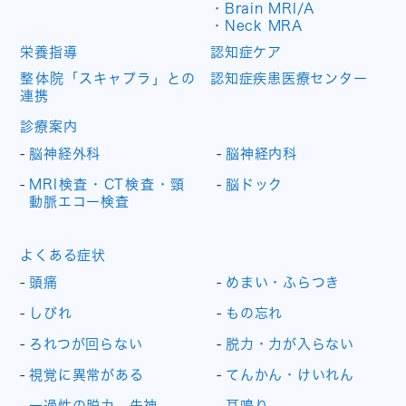
・Brain MRI/A
・Neck MRA
栄養指導
認知症ケア
整体院「スキャプラ」との
認知症疾患医療センター
連携
診療案内
脳神経外科
脳神経内科
MRI検査・CT検査・頸
脳ドック
動脈エコー検査
よくある症状
頭痛
めまい・ふらつき
しびれ
もの忘れ
ろれつが回らない
脱力・力が入らない
視覚に異常がある
てんかん・けいれん
一過性の脱力、失神
耳鳴り